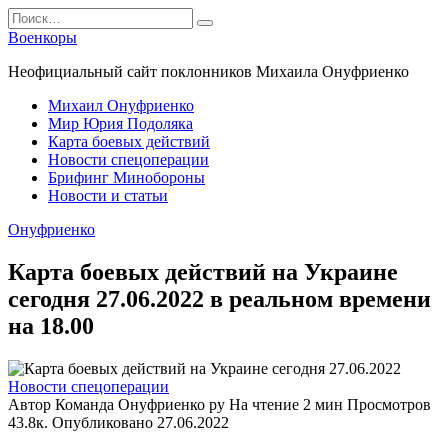
Перейти
Search
к
for:
Военкоры
содержанию
Неофициальный сайт поклонников Михаила Онуфриенко
Михаил Онуфриенко
Мир Юрия Подоляка
Карта боевых действий
Новости спецоперации
Брифинг Минобороны
Новости и статьи
Онуфриенко
Карта боевых действий на Украине
сегодня 27.06.2022 в реальном времени
на 18.00
Новости спецоперации
Автор
Команда Онуфриенко ру
На чтение
2 мин
Просмотров
43.8к.
Опубликовано
27.06.2022