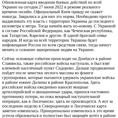
Обновленная карта введения боевых действий по всей
Украине на сегодня 27 июня 2022 в режиме реального
времени онлайн. Официальный Киев правду не скажет
никогда. Заврались и для них это норма. Необходимо просто
выдавливать эту власть с территории Украины до последнего
километра и метра. Тогда начнём жить по-новому. С Украиной
в составе Российской Федерации, как Чеченская республика,
как Татарстан, Карелия и другие. В одной братской семье
народов. И когда на всей территории Украины будет
инфовещание России по всем средствам связи, тогда начнут
менять и сознание зашоренным людям на Украине.
Сейчас основные события происходят на Донбассе в районе
Славянска, также российские войска наступали, и был взят
ключевой населённый пункт Сидорово. Дальше продвижение
пойдет после зачистки лесного массива во фланги
группировки, которые пытаются удержать украинские войска
в районе южнее Долины в районе Краснополья. Здесь
российские войска ежедневно наносят мощные
артиллерийской и авиационные удары, принося постоянно
противнику потери, но пока мощный наступательной
операции, как в Лисичанске, здесь не производится. А вот за
последнюю неделю в Северодонецке и Лисичанске карта
заметно изменилась. Принципиально изменилось в это время
успела образоваться и полностью был защищён котёл в районе