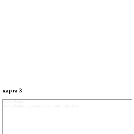
карта 3
Яндекс Карты
Яндекс Карты — транспорт, навигация, поиск мест