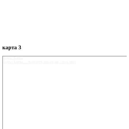
карта 3
Яндекс Карты
Яндекс Карты — транспорт, навигация, поиск мест