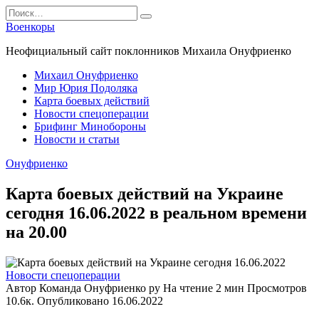
Перейти
Search
к
for:
Военкоры
содержанию
Неофициальный сайт поклонников Михаила Онуфриенко
Михаил Онуфриенко
Мир Юрия Подоляка
Карта боевых действий
Новости спецоперации
Брифинг Минобороны
Новости и статьи
Онуфриенко
Карта боевых действий на Украине
сегодня 16.06.2022 в реальном времени
на 20.00
Новости спецоперации
Автор
Команда Онуфриенко ру
На чтение
2 мин
Просмотров
10.6к.
Опубликовано
16.06.2022