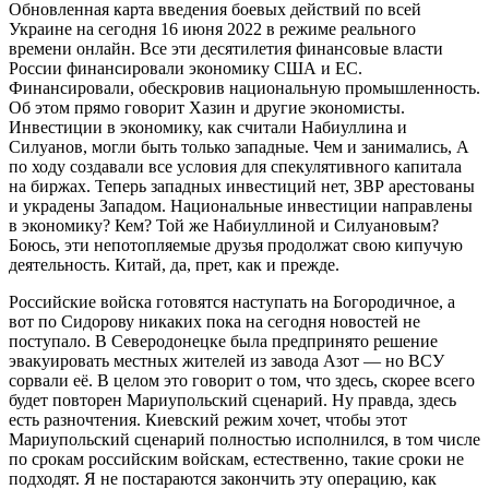
Обновленная карта введения боевых действий по всей
Украине на сегодня 16 июня 2022 в режиме реального
времени онлайн. Все эти десятилетия финансовые власти
России финансировали экономику США и ЕС.
Финансировали, обескровив национальную промышленность.
Об этом прямо говорит Хазин и другие экономисты.
Инвестиции в экономику, как считали Набиуллина и
Силуанов, могли быть только западные. Чем и занимались, А
по ходу создавали все условия для спекулятивного капитала
на биржах. Теперь западных инвестиций нет, ЗВР арестованы
и украдены Западом. Национальные инвестиции направлены
в экономику? Кем? Той же Набиуллиной и Силуановым?
Боюсь, эти непотопляемые друзья продолжат свою кипучую
деятельность. Китай, да, прет, как и прежде.
Российские войска готовятся наступать на Богородичное, а
вот по Сидорову никаких пока на сегодня новостей не
поступало. В Северодонецке была предпринято решение
эвакуировать местных жителей из завода Азот — но ВСУ
сорвали её. В целом это говорит о том, что здесь, скорее всего
будет повторен Мариупольский сценарий. Ну правда, здесь
есть разночтения. Киевский режим хочет, чтобы этот
Мариупольский сценарий полностью исполнился, в том числе
по срокам российским войскам, естественно, такие сроки не
подходят. Я не постараются закончить эту операцию, как