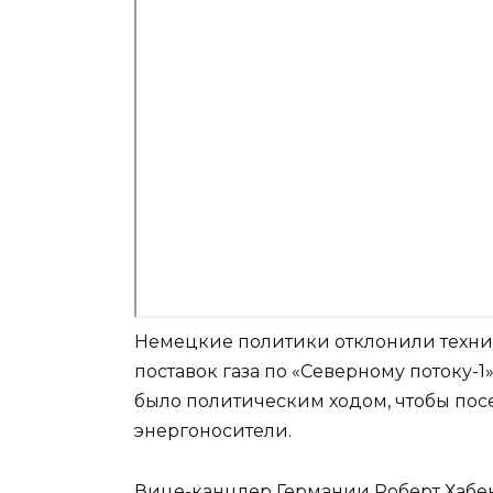
Немецкие политики отклонили техни
поставок газа по «Северному потоку-1
было политическим ходом, чтобы пос
энергоносители.
Вице-канцлер Германии Роберт Хабек 