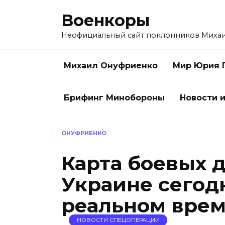
Перейти
Военкоры
к
содержанию
Неофициальный сайт поклонников Миха
Михаил Онуфриенко
Мир Юрия 
Брифинг Минобороны
Новости и
ОНУФРИЕНКО
Карта боевых 
Украине сегодн
реальном време
НОВОСТИ СПЕЦОПЕРАЦИИ