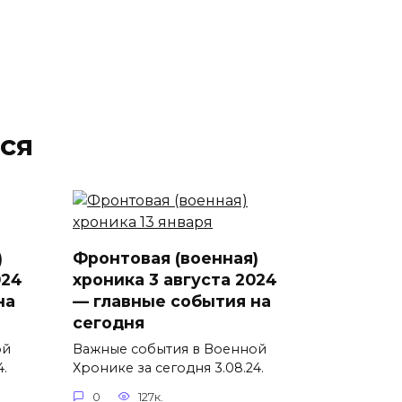
ся
)
Фронтовая (военная)
024
хроника 3 августа 2024
на
— главные события на
сегодня
ой
Важные события в Военной
4.
Хронике за сегодня 3.08.24.
0
127к.