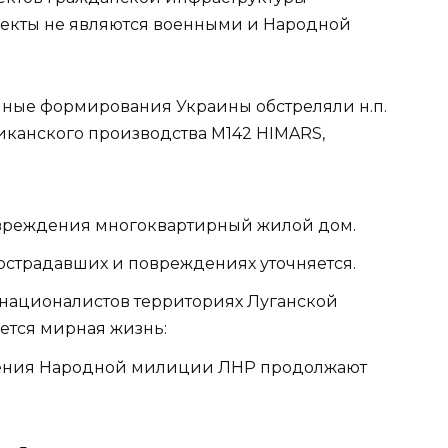
ъекты не являются военными и Народной
нные формирования Украины обстреляли н.п.
анского производства М142 HIMARS,
повреждения многоквартирный жилой дом.
страдавших и повреждениях уточняется.
 националистов территориях Луганской
ется мирная жизнь:
ения Народной милиции ЛНР продолжают