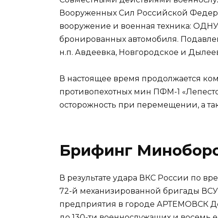
Вооруженных Сил Российской Федер
вооружение и военная техника: ОДНУ
бронированных автомобиля. Подавлен
н.п. Авдеевка, Новгородское и Дылее
В настоящее время продолжается ко
противопехотных мин ПФМ-1 «Лепесто
осторожность при перемещении, а та
Брифинг Миноборон
В результате удара ВКС России по в
72-й механизированной бригады ВСУ
предприятия в городе АРТЕМОВСК Д
до 130-ти военнослужащих и восемь