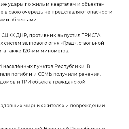
ие удары по жилым кварталам и объектам
е в свою очередь не представляют опасности
ыми объектами.
 СЦКК ДНР, противник выпустил ТРИСТА
систем залпового огня «Град», ствольной
м, а также 120-мм миномётов.
 населённых пунктов Республики. В
теля погибли и СЕМЬ получили ранения.
омов и ТРИ объекта гражданской
радавших мирных жителях и повреждении
жащих Донецкой Народной Республики и