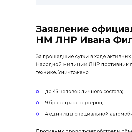
Заявление официа
НМ ЛНР Ивана Фили
За прошедшие сутки в ходе активных
Народной милиции ЛНР противник по
технике. Уничтожено:
до 45 человек личного состава;
9 бронетранспортёров;
4 единицы специальной автомоби
Противник продолжает обстрелы объ