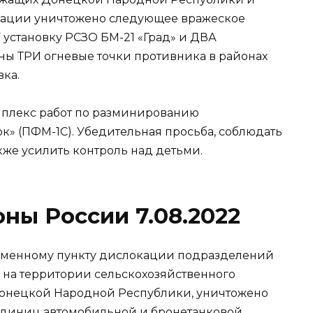
ации уничтожено следующее вражеское
 установку РСЗО БМ-21 «Град» и ДВА
ы ТРИ огневые точки противника в районах
вка.
мплекс работ по разминированию
к» (ПФМ-1С). Убедительная просьба, соблюдать
кже усилить контроль над детьми.
ы России 7.08.2022
ременному пункту дислокации подразделений
 на территории сельскохозяйственного
онецкой Народной Республики, уничтожено
 единиц автомобильной и бронетанковой