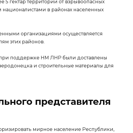
ее 5 гектар территории от взрывоопасных
и националистами в районах населенных
венными организациями осуществляется
ям этих районов.
 при поддержке НМ ЛНР были доставлены
веродонецка и строительные материалы для
льного представителя
роризировать мирное население Республики,