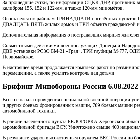
За прошедшие сутки, по информации СЦКК ДНР, противник в
калибром 155, 152 и 122-мм, а также 120-мм миномётов.
Огонь велся по районам ТРИНАДЦАТИ населённых пунктов Р
ДВАДЦАТЬ ПЯТЬ жилых домов и ТРИ объекта гражданской и
Дополнительная информация о пострадавших мирных жителях 
Совместными действиями военнослужащих Донецкой Народной
ДВЕ установки РСЗО БМ-21 «Град», ТРИ гаубицы М-777, ОДИН
Первомайское.
В настоящее время продолжается комплекс работ по разминир
перемещении, а также усилить контроль над детьми.
Брифинг Минобороны России 6.08.2022
Всего с начала проведения специальной военной операции унич
и других боевых бронированных машин, 789 боевых машин реа
автомобильной техники.
В районе населенного пункта БЕЛОГОРКА Херсонской области
аэромобильной бригады ВСУ. Уничтожено свыше 400 национал
В результате ударов высокоточным оружием ВКС России по б