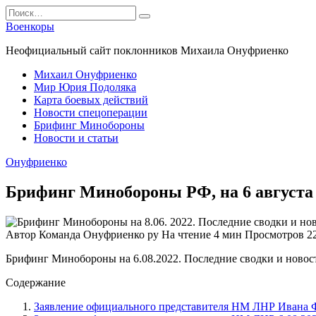
Перейти
Search
к
for:
Военкоры
содержанию
Неофициальный сайт поклонников Михаила Онуфриенко
Михаил Онуфриенко
Мир Юрия Подоляка
Карта боевых действий
Новости спецоперации
Брифинг Минобороны
Новости и статьи
Онуфриенко
Брифинг Минобороны РФ, на 6 августа
Автор
Команда Онуфриенко ру
На чтение
4 мин
Просмотров
2
Брифинг Минобороны на 6.08.2022. Последние сводки и новост
Содержание
Заявление официального представителя НМ ЛНР Ивана Ф