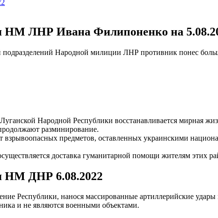
22
я НМ ЛНР Ивана Филипоненко на 5.08.2
й подразделений Народной милиции ЛНР противник понес больш
Луганской Народной Республики восстанавливается мирная жиз
продолжают разминирование.
ии от взрывоопасных предметов, оставленных украинскими нац
уществляется доставка гуманитарной помощи жителям этих ра
я НМ ДНР 6.08.2022
ление Республики, нанося массированные артиллерийские удары
вника и не являются военными объектами.