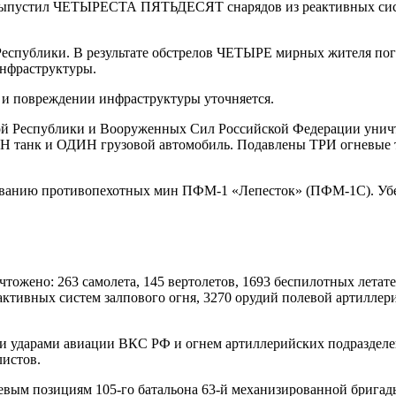
ыпустил ЧЕТЫРЕСТА ПЯТЬДЕСЯТ снарядов из реактивных систем
еспублики. В результате обстрелов ЧЕТЫРЕ мирных жителя 
нфраструктуры.
и повреждении инфраструктуры уточняется.
 Республики и Вооруженных Сил Российской Федерации уничто
 танк и ОДИН грузовой автомобиль. Подавлены ТРИ огневые то
ованию противопехотных мин ПФМ-1 «Лепесток» (ПФМ-1С). Убед
тожено: 263 самолета, 145 вертолетов, 1693 беспилотных летат
ктивных систем залпового огня, 3270 орудий полевой артиллер
 ударами авиации ВКС РФ и огнем артиллерийских подразделе
истов.
оевым позициям 105-го батальона 63-й механизированной бри