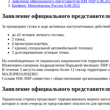
Заявление официального представителя НМ ДНР 6.08.20
Брифинг Минобороны России 6.08.2022
Заявление официального представител
За прошедшие сутки в ходе активных наступательных действи
до 43 человек личного состава;
2 танка;
4 бронетранспортёра;
7 единиц специальной автомобильной техники;
3 долговременные огневые точки.
На освобожденных от украинских националистов территориях 
Инженерно-саперные подразделения Народной милиции ЛНР 
В течение 5 августа ими очищено более 12 гектар территор
МАЛОРЯЗАНЦЕВО.
Силами НМ ЛНР совместно с общественными организациями ос
Заявление официального представител
Украинская сторона продолжает терроризировать мирное насе
которые в свою очередь не представляют опасности для проти