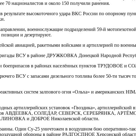
70 националистов и около 150 получили ранения.
результате высокоточного удара ВКС России по опорному пун
ки.
аправлении, военнослужащие подразделений 59-й мотопехотной и
 позиции и дезертируют.
мейской авиацией, ракетными войсками и артиллерией по военн
 бригады ВСУ в районе ДРУЖКОВКА Донецкой Народной Республи
ия и боеприпасов в районах населённых пунктов ТРУДОВОЕ и 
ючего ВСУ с запасами дизельного топлива более 50-ти тысяч т
 реактивных систем залпового огня «Ольха» и американских 
ходных артиллерийских установок «Гвоздика», артиллерийский в
ых пунктов АВДЕЕВКА, СОЛЕДАР, СЕВЕРСК, СЕРЕБРЯНКА, 
ЛИНОВКА и ДОБРОЕ Николаевской области.
краины. Один Су-25 уничтожен в воздушном бою оперативно-т
вовоздушной обороны в районе РАДГОСПНОЕ Херсонской област