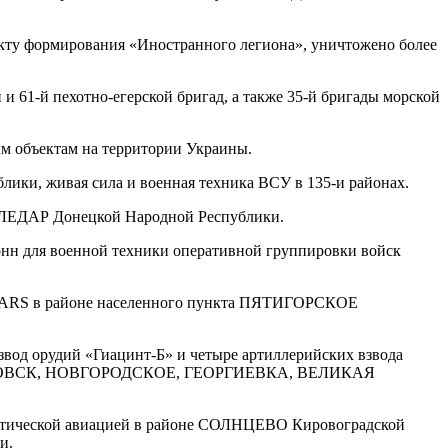
кту формирования «Иностранного легиона», уничтожено более
 61-й пехотно-егерской бригад, а также 35-й бригады морской
ым объектам на территории Украины.
ки, живая сила и военная техника ВСУ в 135-и районах.
СОЛЕДАР Донецкой Народной Республики.
онн для военной техники оперативной группировки войск
HIMARS в районе населенного пункта ПЯТИГОРСКОЕ
звод орудий «Гиацинт-Б» и четыре артиллерийских взвода
АРТЁМОВСК, НОВГОРОДСКОЕ, ГЕОРГИЕВКА, ВЕЛИКАЯ
актической авиацией в районе СОЛНЦЕВО Кировоградской
и.