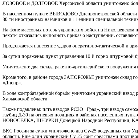
ЛОЗОВОЕ и ДОЛГОВОЕ Херсонской области уничтожено более 
В населенном пункте ВЫВОДОВО Днепропетровской области в 
80-ти иностранных наёмников и 11 единиц специальной техни
На фоне массовых потерь украинских войск на Николаевском н
пехоты отказались выполнять приказ о наступлении, оставляют
Продолжается нанесение ударов оперативно-тактической и ар
За сутки поражены: пункт управления 10-й горно-штурмовой
Уничтожено: два склада ракетно-артиллерийского вооружен
Кроме того, в районе города ЗАПОРОЖЬЕ уничтожен склад гор
«Днепр».
В ходе контрбатарейной борьбы уничтожен украинский взвод
Харьковской области.
Также подавлены: пять взводов РСЗО «Град», три взвода само
гаубиц Д-30 на огневых позициях в районах населенн
НОВОСЕЛКА, ШНУРКИ Донецкой Народной Республики, КА
ВКС России за сутки уничтожено два Су-25 воздушных сил У
области. Еще один украинский Су-25 сбит средствами проти