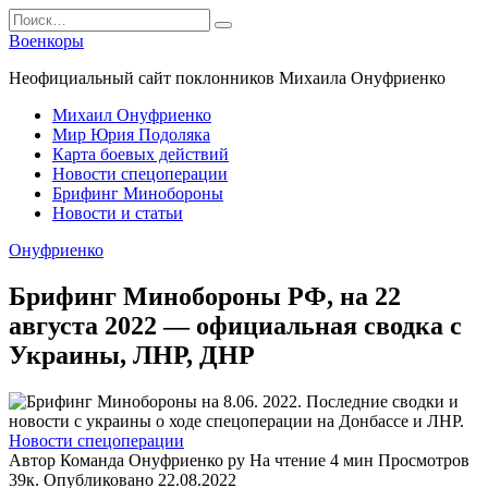
Перейти
Search
к
for:
Военкоры
содержанию
Неофициальный сайт поклонников Михаила Онуфриенко
Михаил Онуфриенко
Мир Юрия Подоляка
Карта боевых действий
Новости спецоперации
Брифинг Минобороны
Новости и статьи
Онуфриенко
Брифинг Минобороны РФ, на 22
августа 2022 — официальная сводка с
Украины, ЛНР, ДНР
Новости спецоперации
Автор
Команда Онуфриенко ру
На чтение
4 мин
Просмотров
39к.
Опубликовано
22.08.2022