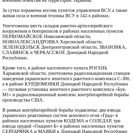
военным объектам на территории Украины.
За сутки поражены восемь пунктов управления ВСУ, а также
живая сила и военная техника ВСУ в 142-х районах.
Уничтожены шесть складов ракетно-артиллерийского
вооружения и боеприпасов в районах населенных пунктов
ПЕРВОМАЙСКОЕ Николаевской области,
НОВОАЛЕКСАНДРОВКА Херсонской области,
ЗЕЛЕНОДОЛЬСК Днепропетровской области, ЗВАНОВКА,
СЛАВЯНСК и ЧЕРКАССКОЕ Донецкой Народной
Республики.
Кроме того, в районе населенного пункта РОГАНЬ
Харьковской области, уничтожена радиолокационная станция
наведения украинского зенитного ракетного комплекса С-300,
а в районе КУРДЮМОВКИ Донецкой Народной Республики
— пусковая установка зенитного ракетного комплекса «Бук-
М1» и радиолокационный комплекс контрбатарейной борьбы
производства США.
В рамках контрбатарейной борьбы подавлены: два взвода
украинских реактивных систем залпового огня «Град» в
районах населенных пунктов КОДЕМА и СОЛЕДАР, три
взвода орудий «Гиацинт-Б» в районах населенных пунктов
СЕРЕБРЯНКА и МАЯКИ в Донецкой Народной Республике