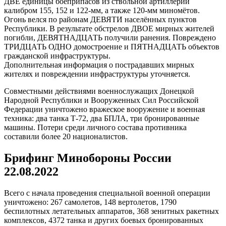
ДВЕ единицы боеприпасов из ствольной артиллерии
калибром 155, 152 и 122-мм, а также 120-мм миномётов.
Огонь велся по районам ДЕВЯТИ населённых пунктов
Республики. В результате обстрелов ДВОЕ мирных жителей
погибли, ДЕВЯТНАДЦАТЬ получили ранения. Повреждено
ТРИДЦАТЬ ОДНО домостроение и ПЯТНАДЦАТЬ объектов
гражданской инфраструктуры.
Дополнительная информация о пострадавших мирных
жителях и повреждении инфраструктуры уточняется.
Совместными действиями военнослужащих Донецкой
Народной Республики и Вооруженных Сил Российской
Федерации уничтожено вражеское вооружение и военная
техника: два танка Т-72, два БПЛА, три бронированные
машины. Потери среди личного состава противника
составили более 20 националистов.
Брифинг Минобороны России
22.08.2022
Всего с начала проведения специальной военной операции
уничтожено: 267 самолетов, 148 вертолетов, 1790
беспилотных летательных аппаратов, 368 зенитных ракетных
комплексов, 4372 танка и других боевых бронированных